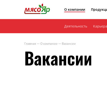
МясоЯр
О компании
Продукц
Деятельность
Карьер
Главная
—
О компании
—
Вакансии
Вакансии