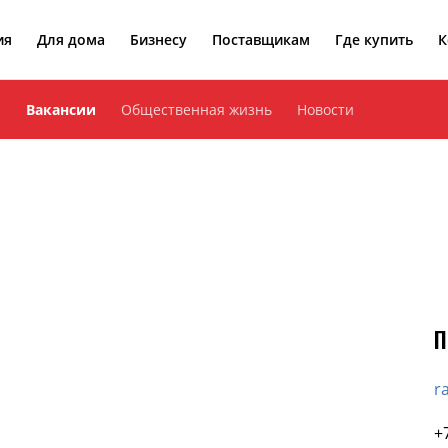
ия
Для дома
Бизнесу
Поставщикам
Где купить
К
а
Вакансии
Общественная жизнь
Новости
П
r
+