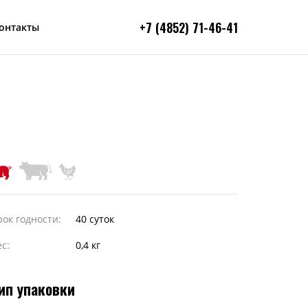
+7 (4852) 7
1-46-41
онтакты
рок годности:
40 суток
с:
0,4 кг
ип упаковки