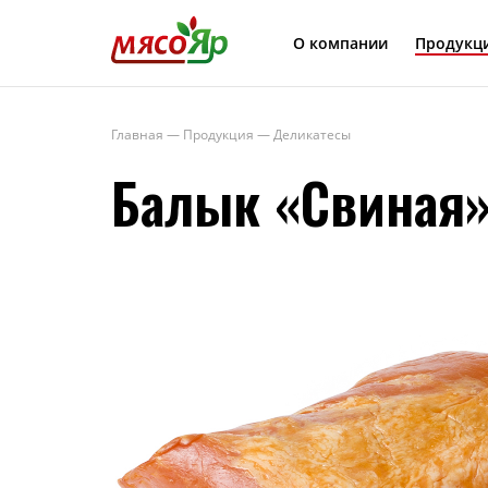
МясоЯр
О компании
Продукц
Главная
—
Продукция
—
Деликатесы
Балык «Свиная»