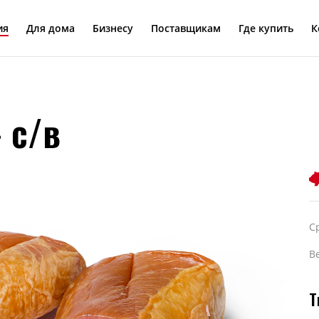
ия
Для дома
Бизнесу
Поставщикам
Где купить
К
 с/в
С
Ве
Т