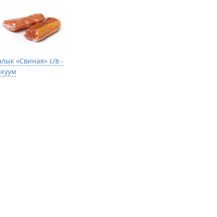
алык «Свиная» с/в -
акуум