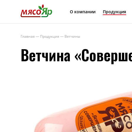
МясоЯр
О компании
Продукция
Главная
—
Продукция
—
Ветчины
Ветчина «Соверш