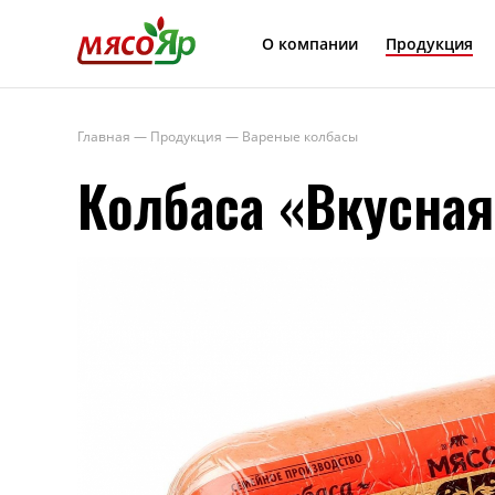
МясоЯр
О компании
Продукция
Главная
—
Продукция
—
Вареные колбасы
Колбаса «Вкусная