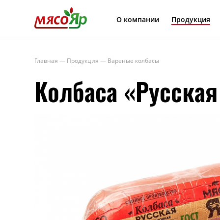
МясоЯр
О компании
Продукция
Главная
—
Продукция
—
Вареные колбасы
Колбаса «Русска