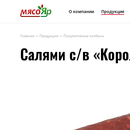
МясоЯр
О компании
Продукция
Главная
—
Продукция
—
Полукопченые колбасы
Салями с/в «Кор