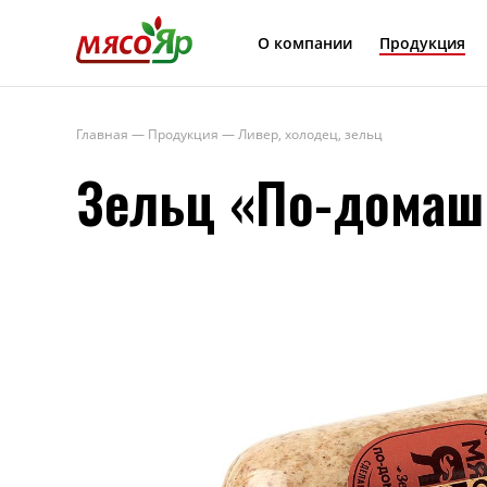
МясоЯр
О компании
Продукция
Главная
—
Продукция
—
Ливер, холодец, зельц
Зельц «По-домаш