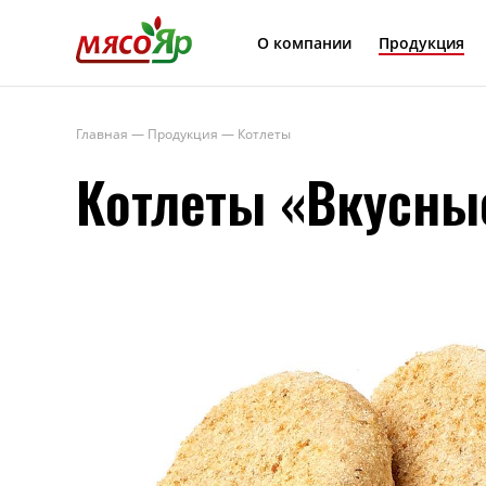
МясоЯр
О компании
Продукция
Главная
—
Продукция
—
Котлеты
Котлеты «Вкусны